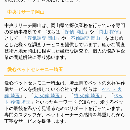
中央リサーチ岡山
中央リサーチ岡山は、岡山県で探偵業務を行っている専門
の探偵事務所です。彼らは「
探偵 岡山
」や「
岡山 探偵
」
として、「
浮気調査 岡山
」や「
不倫調査 岡山
」をはじめ
とした様々な調査サービスを提供しています。確かな調査
技術と地元岡山に根ざした緻密な調査で、個人の悩みや企
業の問題解決に寄り添います。
愛心ペットセレモニー埼玉
愛心ペットセレモニー埼玉は、埼玉県でペットの火葬や葬
儀サービスを提供している会社です。彼らは「
ペット 火
葬 埼玉
」、「
犬 火葬 埼玉
」、「
猫 火葬 埼玉
」、「
ペッ
ト 葬儀 埼玉
」といったキーワードで知られ、愛するペッ
トの最後を温かく見送るためのサポートを行っています。
専門のスタッフが、ペットオーナーの感情を尊重しながら
丁寧なサービスを提供します。