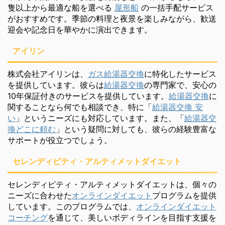
隻以上から最適な船を選べる
屋形船
の一括手配サービス
がおすすめです。季節の料理と夜景を楽しみながら、歓送
迎会や記念日を華やかに演出できます。
アイリン
株式会社アイリンは、
ガス給湯器交換
に特化したサービス
を提供しています。彼らは
給湯器交換
の専門家で、安心の
10年保証付きのサービスを提供しています。
給湯器交換
に
関することなら何でも相談でき、特に「
給湯器交換 安
い
」というニーズにも対応しています。また、「
給湯器交
換どこに頼む
」という疑問に対しても、彼らの経験豊富な
サポートが役立つでしょう。
セレンディピティ・アルティメットダイエット
セレンディピティ・アルティメットダイエットは、個々の
ニーズに合わせた
オンラインダイエット
プログラムを提供
しています。このプログラムでは、
オンラインダイエット
コーチング
を通じて、美しいボディラインを目指す支援を