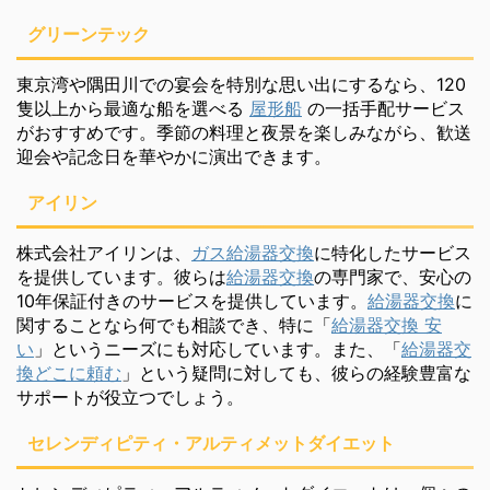
グリーンテック
東京湾や隅田川での宴会を特別な思い出にするなら、120
隻以上から最適な船を選べる
屋形船
の一括手配サービス
がおすすめです。季節の料理と夜景を楽しみながら、歓送
迎会や記念日を華やかに演出できます。
アイリン
株式会社アイリンは、
ガス給湯器交換
に特化したサービス
を提供しています。彼らは
給湯器交換
の専門家で、安心の
10年保証付きのサービスを提供しています。
給湯器交換
に
関することなら何でも相談でき、特に「
給湯器交換 安
い
」というニーズにも対応しています。また、「
給湯器交
換どこに頼む
」という疑問に対しても、彼らの経験豊富な
サポートが役立つでしょう。
セレンディピティ・アルティメットダイエット