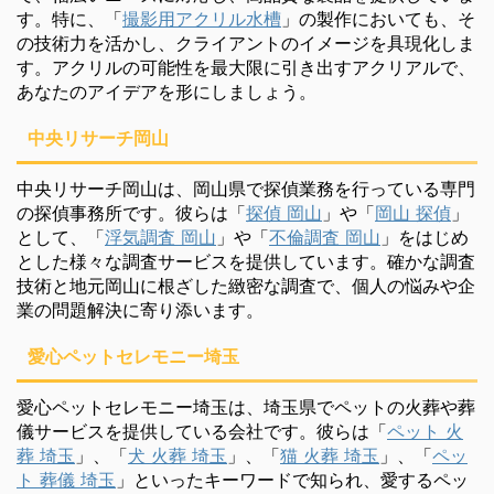
す。特に、「
撮影用アクリル水槽
」の製作においても、そ
の技術力を活かし、クライアントのイメージを具現化しま
す。アクリルの可能性を最大限に引き出すアクリアルで、
あなたのアイデアを形にしましょう。
中央リサーチ岡山
中央リサーチ岡山は、岡山県で探偵業務を行っている専門
の探偵事務所です。彼らは「
探偵 岡山
」や「
岡山 探偵
」
として、「
浮気調査 岡山
」や「
不倫調査 岡山
」をはじめ
とした様々な調査サービスを提供しています。確かな調査
技術と地元岡山に根ざした緻密な調査で、個人の悩みや企
業の問題解決に寄り添います。
愛心ペットセレモニー埼玉
愛心ペットセレモニー埼玉は、埼玉県でペットの火葬や葬
儀サービスを提供している会社です。彼らは「
ペット 火
葬 埼玉
」、「
犬 火葬 埼玉
」、「
猫 火葬 埼玉
」、「
ペッ
ト 葬儀 埼玉
」といったキーワードで知られ、愛するペッ