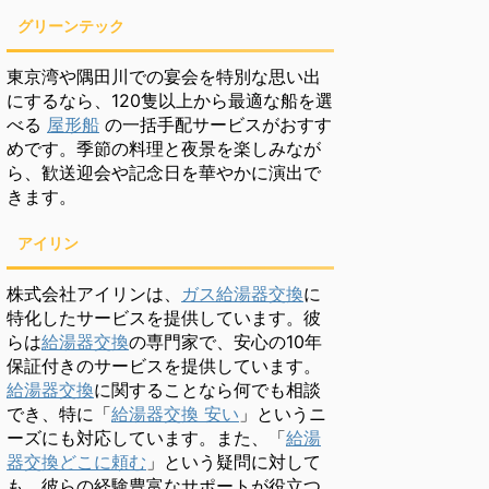
グリーンテック
東京湾や隅田川での宴会を特別な思い出
にするなら、120隻以上から最適な船を選
べる
屋形船
の一括手配サービスがおすす
めです。季節の料理と夜景を楽しみなが
ら、歓送迎会や記念日を華やかに演出で
きます。
アイリン
株式会社アイリンは、
ガス給湯器交換
に
特化したサービスを提供しています。彼
らは
給湯器交換
の専門家で、安心の10年
保証付きのサービスを提供しています。
給湯器交換
に関することなら何でも相談
でき、特に「
給湯器交換 安い
」というニ
ーズにも対応しています。また、「
給湯
器交換どこに頼む
」という疑問に対して
も、彼らの経験豊富なサポートが役立つ