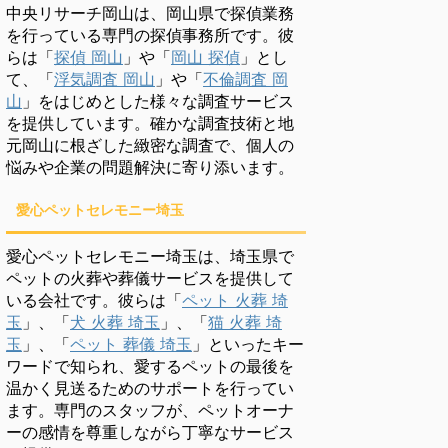
中央リサーチ岡山は、岡山県で探偵業務
を行っている専門の探偵事務所です。彼
らは「
探偵 岡山
」や「
岡山 探偵
」とし
て、「
浮気調査 岡山
」や「
不倫調査 岡
山
」をはじめとした様々な調査サービス
を提供しています。確かな調査技術と地
元岡山に根ざした緻密な調査で、個人の
悩みや企業の問題解決に寄り添います。
愛心ペットセレモニー埼玉
愛心ペットセレモニー埼玉は、埼玉県で
ペットの火葬や葬儀サービスを提供して
いる会社です。彼らは「
ペット 火葬 埼
玉
」、「
犬 火葬 埼玉
」、「
猫 火葬 埼
玉
」、「
ペット 葬儀 埼玉
」といったキー
ワードで知られ、愛するペットの最後を
温かく見送るためのサポートを行ってい
ます。専門のスタッフが、ペットオーナ
ーの感情を尊重しながら丁寧なサービス