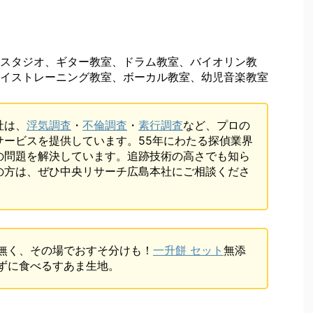
スタジオ、ギター教室、ドラム教室、バイオリン教
イストレーニング教室、ボーカル教室、幼児音楽教室
社は、
浮気調査
・
不倫調査
・
素行調査
など、プロの
サービスを提供しています。55年にわたる探偵業界
の問題を解決しています。追跡技術の高さでも知ら
の方は、ぜひ中央リサーチ広島本社にご相談くださ
無く、その場でおすそ分けも！
一升餅 セット
無添
ずに食べるすあま生地。