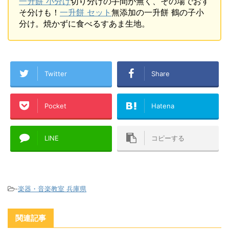
一升餅 小分け
切り分けの手間が無く、その場でおす
そ分けも！
一升餅 セット
無添加の一升餅 鶴の子小
分け。焼かずに食べるすあま生地。
Twitter
Share
Pocket
Hatena
LINE
コピーする
-
楽器・音楽教室 兵庫県
関連記事