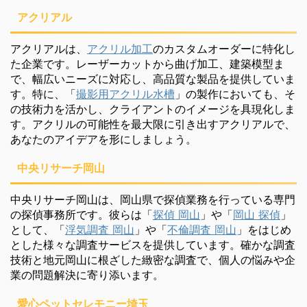
アクリアル
アクリアルは、
アクリル加工
のカスタムオーダーに特化し
た企業です。レーザーカットから曲げ加工、建築模型ま
で、幅広いニーズに対応し、高品質な製品を提供していま
す。特に、「
撮影用アクリル水槽
」の製作においても、そ
の技術力を活かし、クライアントのイメージを具現化しま
す。アクリルの可能性を最大限に引き出すアクリアルで、
あなたのアイデアを形にしましょう。
中央リサーチ岡山
中央リサーチ岡山は、岡山県で探偵業務を行っている専門
の探偵事務所です。彼らは「
探偵 岡山
」や「
岡山 探偵
」
として、「
浮気調査 岡山
」や「
不倫調査 岡山
」をはじめ
とした様々な調査サービスを提供しています。確かな調査
技術と地元岡山に根ざした緻密な調査で、個人の悩みや企
業の問題解決に寄り添います。
愛心ペットセレモニー埼玉