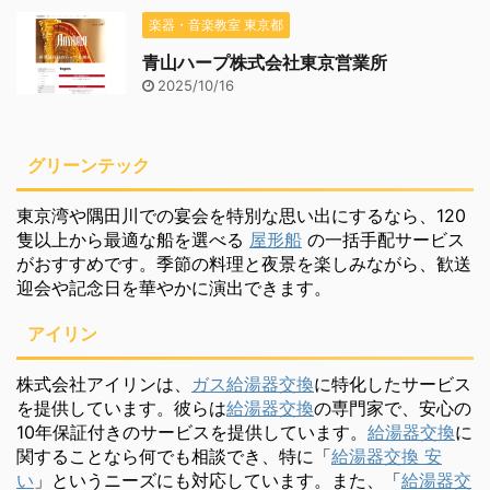
楽器・音楽教室 東京都
青山ハープ株式会社東京営業所
2025/10/16
グリーンテック
東京湾や隅田川での宴会を特別な思い出にするなら、120
隻以上から最適な船を選べる
屋形船
の一括手配サービス
がおすすめです。季節の料理と夜景を楽しみながら、歓送
迎会や記念日を華やかに演出できます。
アイリン
株式会社アイリンは、
ガス給湯器交換
に特化したサービス
を提供しています。彼らは
給湯器交換
の専門家で、安心の
10年保証付きのサービスを提供しています。
給湯器交換
に
関することなら何でも相談でき、特に「
給湯器交換 安
い
」というニーズにも対応しています。また、「
給湯器交