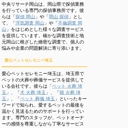
中央リサーチ岡山は、岡山県で探偵業務
を行っている専門の探偵事務所です。彼
らは「
探偵 岡山
」や「
岡山 探偵
」とし
て、「
浮気調査 岡山
」や「
不倫調査 岡
山
」をはじめとした様々な調査サービス
を提供しています。確かな調査技術と地
元岡山に根ざした緻密な調査で、個人の
悩みや企業の問題解決に寄り添います。
愛心ペットセレモニー埼玉
愛心ペットセレモニー埼玉は、埼玉県で
ペットの火葬や葬儀サービスを提供して
いる会社です。彼らは「
ペット 火葬 埼
玉
」、「
犬 火葬 埼玉
」、「
猫 火葬 埼
玉
」、「
ペット 葬儀 埼玉
」といったキー
ワードで知られ、愛するペットの最後を
温かく見送るためのサポートを行ってい
ます。専門のスタッフが、ペットオーナ
ーの感情を尊重しながら丁寧なサービス