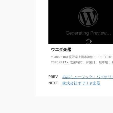
ウエダ楽器
〒386-1103 長野県上田市神畑９３９ TEL:01
232023 FAX: 営業時間： 休業日： 駐車場： 最 
PREV
みみミュージック・バイオリ
NEXT
株式会社オワリヤ楽器