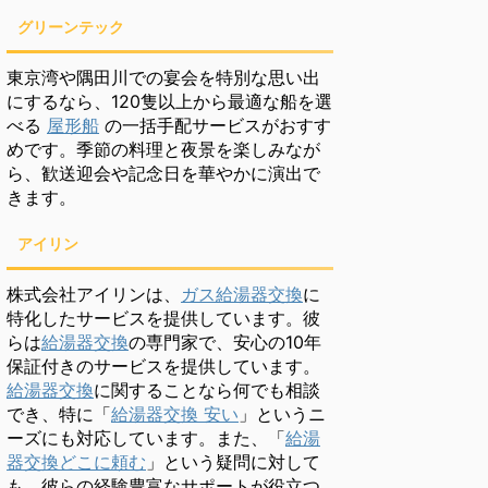
グリーンテック
東京湾や隅田川での宴会を特別な思い出
にするなら、120隻以上から最適な船を選
べる
屋形船
の一括手配サービスがおすす
めです。季節の料理と夜景を楽しみなが
ら、歓送迎会や記念日を華やかに演出で
きます。
アイリン
株式会社アイリンは、
ガス給湯器交換
に
特化したサービスを提供しています。彼
らは
給湯器交換
の専門家で、安心の10年
保証付きのサービスを提供しています。
給湯器交換
に関することなら何でも相談
でき、特に「
給湯器交換 安い
」というニ
ーズにも対応しています。また、「
給湯
器交換どこに頼む
」という疑問に対して
も、彼らの経験豊富なサポートが役立つ