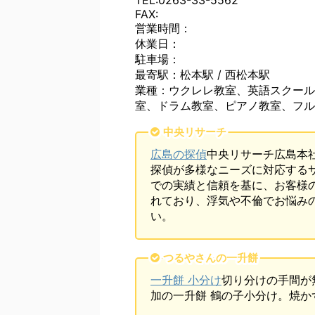
TEL:0263-33-5562
FAX:
営業時間：
休業日：
駐車場：
最寄駅：松本駅 / 西松本駅
業種：ウクレレ教室、英語スクール
室、ドラム教室、ピアノ教室、フル
中央リサーチ
広島の探偵
中央リサーチ広島本
探偵が多様なニーズに対応する
での実績と信頼を基に、お客様
れており、浮気や不倫でお悩み
い。
つるやさんの一升餅
一升餅 小分け
切り分けの手間が
加の一升餅 鶴の子小分け。焼か