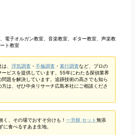
、電子オルガン教室、音楽教室、ギター教室、声楽教
ート教室
社は、
浮気調査
・
不倫調査
・
素行調査
など、プロの
サービスを提供しています。55年にわたる探偵業界
の問題を解決しています。追跡技術の高さでも知ら
の方は、ぜひ中央リサーチ広島本社にご相談くださ
無く、その場でおすそ分けも！
一升餅 セット
無添
ずに食べるすあま生地。