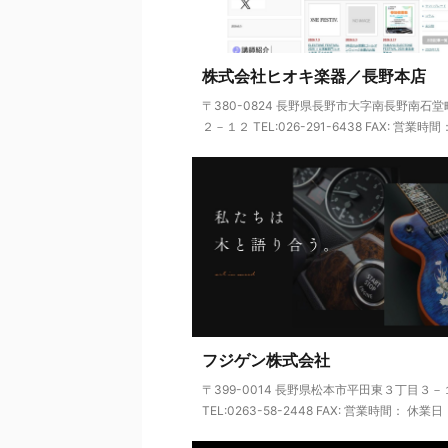
株式会社ヒオキ楽器／長野本店
〒380-0824 長野県長野市大字南長野南石
２－１２ TEL:026-291-6438 FAX: 営業時間： 
フジゲン株式会社
〒399-0014 長野県松本市平田東３丁目３－
TEL:0263-58-2448 FAX: 営業時間： 休業日： 