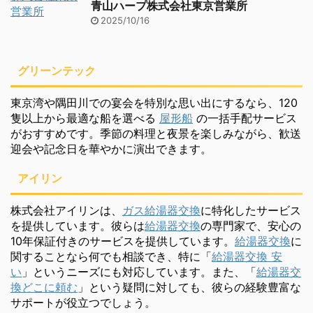
青山ハープ株式会社東京営業所
2025/10/16
グリーンテック
東京湾や隅田川での宴会を特別な思い出にするなら、120
隻以上から最適な船を選べる
屋形船
の一括手配サービス
がおすすめです。季節の料理と夜景を楽しみながら、歓送
迎会や記念日を華やかに演出できます。
アイリン
株式会社アイリンは、
ガス給湯器交換
に特化したサービス
を提供しています。彼らは
給湯器交換
の専門家で、安心の
10年保証付きのサービスを提供しています。
給湯器交換
に
関することなら何でも相談でき、特に「
給湯器交換 安
い
」というニーズにも対応しています。また、「
給湯器交
換どこに頼む
」という疑問に対しても、彼らの経験豊富な
サポートが役立つでしょう。