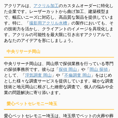
アクリアルは、
アクリル加工
のカスタムオーダーに特化し
た企業です。レーザーカットから曲げ加工、建築模型ま
で、幅広いニーズに対応し、高品質な製品を提供していま
す。特に、「
撮影用アクリル水槽
」の製作においても、そ
の技術力を活かし、クライアントのイメージを具現化しま
す。アクリルの可能性を最大限に引き出すアクリアルで、
あなたのアイデアを形にしましょう。
中央リサーチ岡山
中央リサーチ岡山は、岡山県で探偵業務を行っている専門
の探偵事務所です。彼らは「
探偵 岡山
」や「
岡山 探偵
」
として、「
浮気調査 岡山
」や「
不倫調査 岡山
」をはじめ
とした様々な調査サービスを提供しています。確かな調査
技術と地元岡山に根ざした緻密な調査で、個人の悩みや企
業の問題解決に寄り添います。
愛心ペットセレモニー埼玉
愛心ペットセレモニー埼玉は、埼玉県でペットの火葬や葬