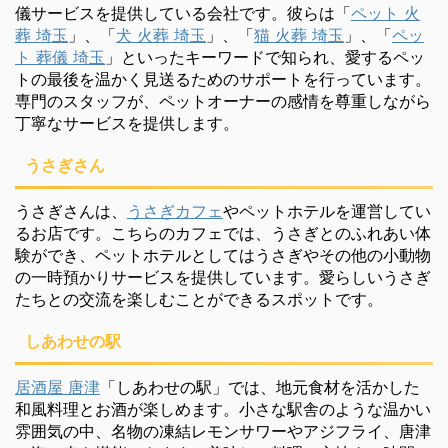
儀サービスを提供している会社です。彼らは「
ペット 火
葬 埼玉
」、「
犬 火葬 埼玉
」、「
猫 火葬 埼玉
」、「
ペッ
ト 葬儀 埼玉
」といったキーワードで知られ、愛するペッ
トの最後を温かく見送るためのサポートを行っています。
専門のスタッフが、ペットオーナーの感情を尊重しながら
丁寧なサービスを提供します。
うさぎさん
うさぎさんは、
うさぎカフェ
やペットホテルを運営してい
るお店です。こちらのカフェでは、うさぎとのふれあい体
験ができ、ペットホテルとしてはうさぎやその他の小動物
の一時預かりサービスを提供しています。愛らしいうさぎ
たちとの交流を楽しむことができるスポットです。
しあわせの駅
居酒屋 唐津
「しあわせの駅」では、地元食材を活かした
和風料理とお酒が楽しめます。小さな駅舎のような温かい
雰囲気の中、名物の凍結レモンサワーやアジフライ、唐津