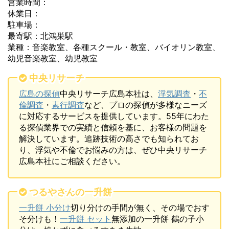
営業時間：
休業日：
駐車場：
最寄駅：北鴻巣駅
業種：音楽教室、各種スクール・教室、バイオリン教室、
幼児音楽教室、幼児教室
中央リサーチ
広島の探偵
中央リサーチ広島本社は、
浮気調査
・
不
倫調査
・
素行調査
など、プロの探偵が多様なニーズ
に対応するサービスを提供しています。55年にわた
る探偵業界での実績と信頼を基に、お客様の問題を
解決しています。追跡技術の高さでも知られてお
り、浮気や不倫でお悩みの方は、ぜひ中央リサーチ
広島本社にご相談ください。
つるやさんの一升餅
一升餅 小分け
切り分けの手間が無く、その場でおす
そ分けも！
一升餅 セット
無添加の一升餅 鶴の子小