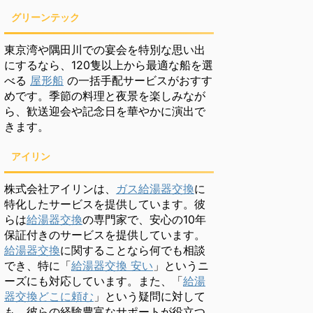
グリーンテック
東京湾や隅田川での宴会を特別な思い出
にするなら、120隻以上から最適な船を選
べる
屋形船
の一括手配サービスがおすす
めです。季節の料理と夜景を楽しみなが
ら、歓送迎会や記念日を華やかに演出で
きます。
アイリン
株式会社アイリンは、
ガス給湯器交換
に
特化したサービスを提供しています。彼
らは
給湯器交換
の専門家で、安心の10年
保証付きのサービスを提供しています。
給湯器交換
に関することなら何でも相談
でき、特に「
給湯器交換 安い
」というニ
ーズにも対応しています。また、「
給湯
器交換どこに頼む
」という疑問に対して
も、彼らの経験豊富なサポートが役立つ