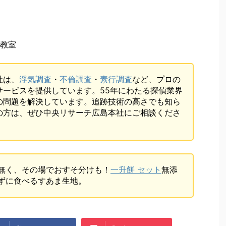
教室
社は、
浮気調査
・
不倫調査
・
素行調査
など、プロの
サービスを提供しています。55年にわたる探偵業界
の問題を解決しています。追跡技術の高さでも知ら
の方は、ぜひ中央リサーチ広島本社にご相談くださ
無く、その場でおすそ分けも！
一升餅 セット
無添
ずに食べるすあま生地。