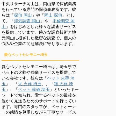
中央リサーチ岡山は、岡山県で探偵業務
を行っている専門の探偵事務所です。彼
らは「
探偵 岡山
」や「
岡山 探偵
」とし
て、「
浮気調査 岡山
」や「
不倫調査 岡
山
」をはじめとした様々な調査サービス
を提供しています。確かな調査技術と地
元岡山に根ざした緻密な調査で、個人の
悩みや企業の問題解決に寄り添います。
愛心ペットセレモニー埼玉
愛心ペットセレモニー埼玉は、埼玉県で
ペットの火葬や葬儀サービスを提供して
いる会社です。彼らは「
ペット 火葬 埼
玉
」、「
犬 火葬 埼玉
」、「
猫 火葬 埼
玉
」、「
ペット 葬儀 埼玉
」といったキー
ワードで知られ、愛するペットの最後を
温かく見送るためのサポートを行ってい
ます。専門のスタッフが、ペットオーナ
ーの感情を尊重しながら丁寧なサービス