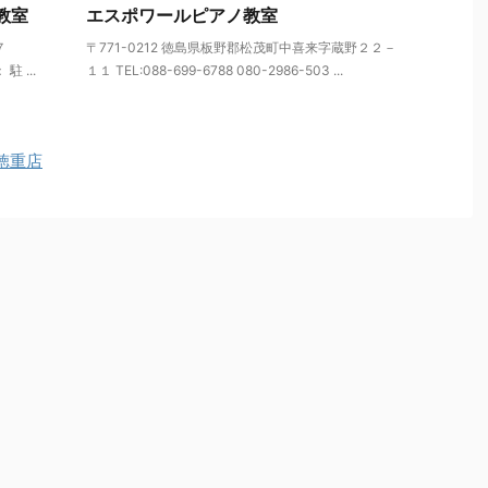
教室
エスポワールピアノ教室
７
〒771-0212 徳島県板野郡松茂町中喜来字蔵野２２－
駐 ...
１１ TEL:088-699-6788 080-2986-503 ...
徳重店