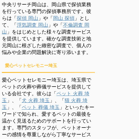
中央リサーチ岡山は、岡山県で探偵業務
を行っている専門の探偵事務所です。彼
らは「
探偵 岡山
」や「
岡山 探偵
」とし
て、「
浮気調査 岡山
」や「
不倫調査 岡
山
」をはじめとした様々な調査サービス
を提供しています。確かな調査技術と地
元岡山に根ざした緻密な調査で、個人の
悩みや企業の問題解決に寄り添います。
愛心ペットセレモニー埼玉
愛心ペットセレモニー埼玉は、埼玉県で
ペットの火葬や葬儀サービスを提供して
いる会社です。彼らは「
ペット 火葬 埼
玉
」、「
犬 火葬 埼玉
」、「
猫 火葬 埼
玉
」、「
ペット 葬儀 埼玉
」といったキー
ワードで知られ、愛するペットの最後を
温かく見送るためのサポートを行ってい
ます。専門のスタッフが、ペットオーナ
ーの感情を尊重しながら丁寧なサービス