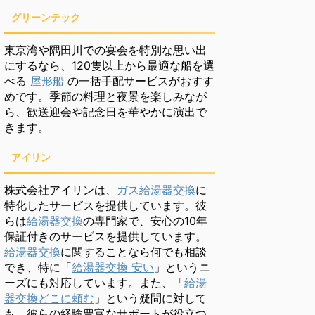
グリーンテック
東京湾や隅田川での宴会を特別な思い出
にするなら、120隻以上から最適な船を選
べる
屋形船
の一括手配サービスがおすす
めです。季節の料理と夜景を楽しみなが
ら、歓送迎会や記念日を華やかに演出で
きます。
アイリン
株式会社アイリンは、
ガス給湯器交換
に
特化したサービスを提供しています。彼
らは
給湯器交換
の専門家で、安心の10年
保証付きのサービスを提供しています。
給湯器交換
に関することなら何でも相談
でき、特に「
給湯器交換 安い
」というニ
ーズにも対応しています。また、「
給湯
器交換どこに頼む
」という疑問に対して
も、彼らの経験豊富なサポートが役立つ