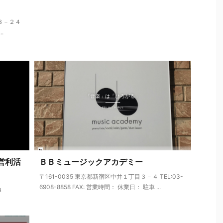
１８－２４
.
営利活
ＢＢミュージックアカデミー
〒161-0035 東京都新宿区中井１丁目３－４ TEL:03-
6908-8858 FAX: 営業時間： 休業日： 駐車 ...
８