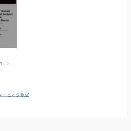
丁目１２－
.
ン・ビオラ教室