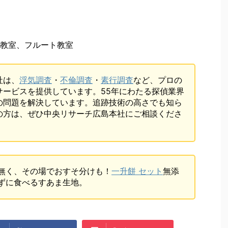
教室、フルート教室
社は、
浮気調査
・
不倫調査
・
素行調査
など、プロの
サービスを提供しています。55年にわたる探偵業界
の問題を解決しています。追跡技術の高さでも知ら
の方は、ぜひ中央リサーチ広島本社にご相談くださ
無く、その場でおすそ分けも！
一升餅 セット
無添
ずに食べるすあま生地。