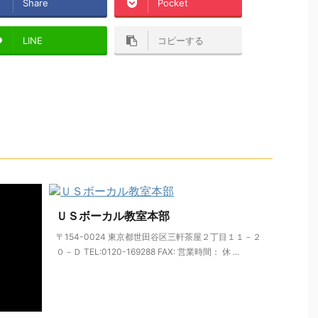
Share
Pocket
LINE
コピーする
ＵＳボーカル教室本部
〒154-0024 東京都世田谷区三軒茶屋２丁目１１－２
０－Ｄ TEL:0120-169288 FAX: 営業時間： 休 ...