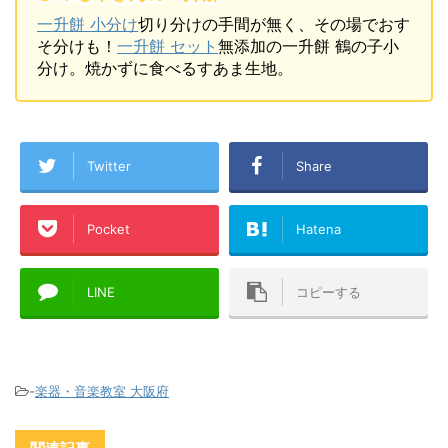
一升餅 小分け
切り分けの手間が無く、その場でおす
そ分けも！
一升餅 セット
無添加の一升餅 鶴の子小
分け。焼かずに食べるすあま生地。
Twitter
Share
Pocket
Hatena
LINE
コピーする
-
楽器・音楽教室 大阪府