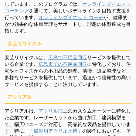
しています。このプログラムでは、
オンラインダイエット
コーチング
を通じて、美しいボディラインを目指す支援を
行っています。
オンラインダイエット コーチ
が、健康的
かつ効果的な体重管理をサポートし、理想の体型達成を目
指します。
安芸リサイクル
安芸リサイクルは、
広島で不用品回収
サービスを提供して
いる企業です。
広島市での不用品回収
に特化しており、住
宅やオフィスからの不用品の処理、清掃、遺品整理など、
多様なサービスを提供しています。迅速かつ信頼性の高い
サービスを提供することに注力しています。
アクリアル
アクリアルは、
アクリル加工
のカスタムオーダーに特化し
た企業です。レーザーカットから曲げ加工、建築模型ま
で、幅広いニーズに対応し、高品質な製品を提供していま
す。特に、「
撮影用アクリル水槽
」の製作においても、そ