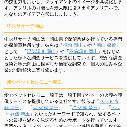
の技術力を活かし、クライアントのイメージを具現化しま
す。アクリルの可能性を最大限に引き出すアクリアルで、
あなたのアイデアを形にしましょう。
中央リサーチ岡山
中央リサーチ岡山は、岡山県で探偵業務を行っている専門
の探偵事務所です。彼らは「
探偵 岡山
」や「
岡山 探偵
」
として、「
浮気調査 岡山
」や「
不倫調査 岡山
」をはじめ
とした様々な調査サービスを提供しています。確かな調査
技術と地元岡山に根ざした緻密な調査で、個人の悩みや企
業の問題解決に寄り添います。
愛心ペットセレモニー埼玉
愛心ペットセレモニー埼玉は、埼玉県でペットの火葬や葬
儀サービスを提供している会社です。彼らは「
ペット 火
葬 埼玉
」、「
犬 火葬 埼玉
」、「
猫 火葬 埼玉
」、「
ペッ
ト 葬儀 埼玉
」といったキーワードで知られ、愛するペッ
トの最後を温かく見送るためのサポートを行っています。
専門のスタッフが、ペットオーナーの感情を尊重しながら