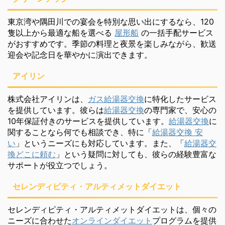
東京湾や隅田川での宴会を特別な思い出にするなら、120
隻以上から最適な船を選べる
屋形船
の一括手配サービス
がおすすめです。季節の料理と夜景を楽しみながら、歓送
迎会や記念日を華やかに演出できます。
アイリン
株式会社アイリンは、
ガス給湯器交換
に特化したサービス
を提供しています。彼らは
給湯器交換
の専門家で、安心の
10年保証付きのサービスを提供しています。
給湯器交換
に
関することなら何でも相談でき、特に「
給湯器交換 安
い
」というニーズにも対応しています。また、「
給湯器交
換どこに頼む
」という疑問に対しても、彼らの経験豊富な
サポートが役立つでしょう。
セレンディピティ・アルティメットダイエット
セレンディピティ・アルティメットダイエットは、個々の
ニーズに合わせた
オンラインダイエット
プログラムを提供