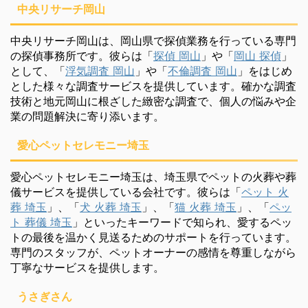
中央リサーチ岡山
中央リサーチ岡山は、岡山県で探偵業務を行っている専門
の探偵事務所です。彼らは「
探偵 岡山
」や「
岡山 探偵
」
として、「
浮気調査 岡山
」や「
不倫調査 岡山
」をはじめ
とした様々な調査サービスを提供しています。確かな調査
技術と地元岡山に根ざした緻密な調査で、個人の悩みや企
業の問題解決に寄り添います。
愛心ペットセレモニー埼玉
愛心ペットセレモニー埼玉は、埼玉県でペットの火葬や葬
儀サービスを提供している会社です。彼らは「
ペット 火
葬 埼玉
」、「
犬 火葬 埼玉
」、「
猫 火葬 埼玉
」、「
ペッ
ト 葬儀 埼玉
」といったキーワードで知られ、愛するペッ
トの最後を温かく見送るためのサポートを行っています。
専門のスタッフが、ペットオーナーの感情を尊重しながら
丁寧なサービスを提供します。
うさぎさん