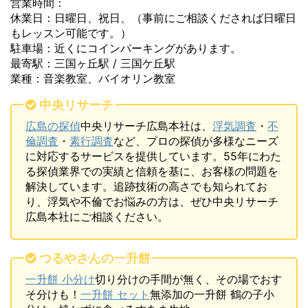
営業時間：
休業日：日曜日、祝日、（事前にご相談くだされば日曜日
もレッスン可能です。）
駐車場：近くにコインパーキングがあります。
最寄駅：三国ヶ丘駅 / 三国ケ丘駅
業種：音楽教室、バイオリン教室
中央リサーチ
広島の探偵
中央リサーチ広島本社は、
浮気調査
・
不
倫調査
・
素行調査
など、プロの探偵が多様なニーズ
に対応するサービスを提供しています。55年にわた
る探偵業界での実績と信頼を基に、お客様の問題を
解決しています。追跡技術の高さでも知られてお
り、浮気や不倫でお悩みの方は、ぜひ中央リサーチ
広島本社にご相談ください。
つるやさんの一升餅
一升餅 小分け
切り分けの手間が無く、その場でおす
そ分けも！
一升餅 セット
無添加の一升餅 鶴の子小