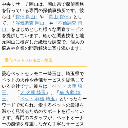
中央リサーチ岡山は、岡山県で探偵業務
を行っている専門の探偵事務所です。彼
らは「
探偵 岡山
」や「
岡山 探偵
」とし
て、「
浮気調査 岡山
」や「
不倫調査 岡
山
」をはじめとした様々な調査サービス
を提供しています。確かな調査技術と地
元岡山に根ざした緻密な調査で、個人の
悩みや企業の問題解決に寄り添います。
愛心ペットセレモニー埼玉
愛心ペットセレモニー埼玉は、埼玉県で
ペットの火葬や葬儀サービスを提供して
いる会社です。彼らは「
ペット 火葬 埼
玉
」、「
犬 火葬 埼玉
」、「
猫 火葬 埼
玉
」、「
ペット 葬儀 埼玉
」といったキー
ワードで知られ、愛するペットの最後を
温かく見送るためのサポートを行ってい
ます。専門のスタッフが、ペットオーナ
ーの感情を尊重しながら丁寧なサービス