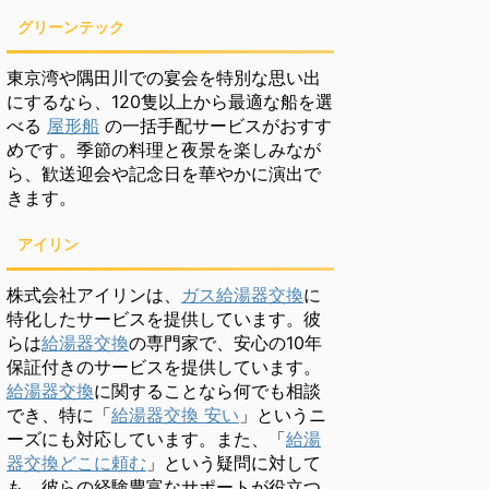
グリーンテック
東京湾や隅田川での宴会を特別な思い出
にするなら、120隻以上から最適な船を選
べる
屋形船
の一括手配サービスがおすす
めです。季節の料理と夜景を楽しみなが
ら、歓送迎会や記念日を華やかに演出で
きます。
アイリン
株式会社アイリンは、
ガス給湯器交換
に
特化したサービスを提供しています。彼
らは
給湯器交換
の専門家で、安心の10年
保証付きのサービスを提供しています。
給湯器交換
に関することなら何でも相談
でき、特に「
給湯器交換 安い
」というニ
ーズにも対応しています。また、「
給湯
器交換どこに頼む
」という疑問に対して
も、彼らの経験豊富なサポートが役立つ