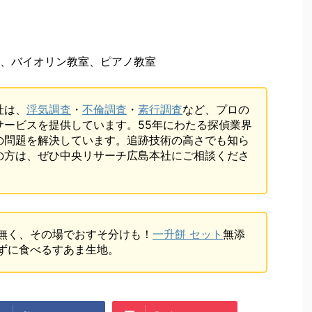
、バイオリン教室、ピアノ教室
社は、
浮気調査
・
不倫調査
・
素行調査
など、プロの
サービスを提供しています。55年にわたる探偵業界
の問題を解決しています。追跡技術の高さでも知ら
の方は、ぜひ中央リサーチ広島本社にご相談くださ
無く、その場でおすそ分けも！
一升餅 セット
無添
ずに食べるすあま生地。