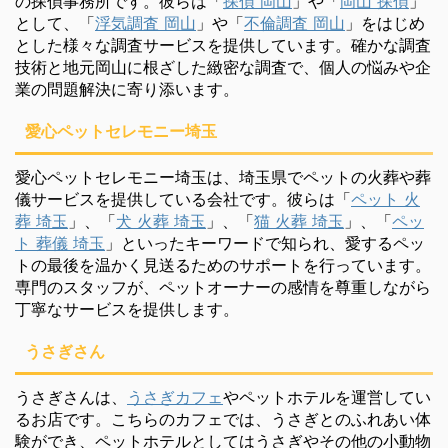
の探偵事務所です。彼らは「
探偵 岡山
」や「
岡山 探偵
」
として、「
浮気調査 岡山
」や「
不倫調査 岡山
」をはじめ
とした様々な調査サービスを提供しています。確かな調査
技術と地元岡山に根ざした緻密な調査で、個人の悩みや企
業の問題解決に寄り添います。
愛心ペットセレモニー埼玉
愛心ペットセレモニー埼玉は、埼玉県でペットの火葬や葬
儀サービスを提供している会社です。彼らは「
ペット 火
葬 埼玉
」、「
犬 火葬 埼玉
」、「
猫 火葬 埼玉
」、「
ペッ
ト 葬儀 埼玉
」といったキーワードで知られ、愛するペッ
トの最後を温かく見送るためのサポートを行っています。
専門のスタッフが、ペットオーナーの感情を尊重しながら
丁寧なサービスを提供します。
うさぎさん
うさぎさんは、
うさぎカフェ
やペットホテルを運営してい
るお店です。こちらのカフェでは、うさぎとのふれあい体
験ができ、ペットホテルとしてはうさぎやその他の小動物