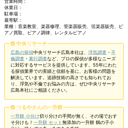
営業時間：
休業日：
駐車場：
最寄駅：
業種：音楽教室、楽器修理、管楽器販売、弦楽器販売、ピ
アノ買取、ピアノ調律、レンタルピアノ
中央リサーチ
広島の探偵
中央リサーチ広島本社は、
浮気調査
・
不
倫調査
・
素行調査
など、プロの探偵が多様なニーズ
に対応するサービスを提供しています。55年にわた
る探偵業界での実績と信頼を基に、お客様の問題を
解決しています。追跡技術の高さでも知られてお
り、浮気や不倫でお悩みの方は、ぜひ中央リサーチ
広島本社にご相談ください。
つるやさんの一升餅
一升餅 小分け
切り分けの手間が無く、その場でおす
そ分けも！
一升餅 セット
無添加の一升餅 鶴の子小