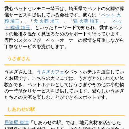
愛心ペットセレモニー埼玉は、埼玉県でペットの火葬や葬
儀サービスを提供している会社です。彼らは「
ペット 火
葬 埼玉
」、「
犬 火葬 埼玉
」、「
猫 火葬 埼玉
」、「
ペッ
ト 葬儀 埼玉
」といったキーワードで知られ、愛するペッ
トの最後を温かく見送るためのサポートを行っています。
専門のスタッフが、ペットオーナーの感情を尊重しながら
丁寧なサービスを提供します。
うさぎさん
うさぎさんは、
うさぎカフェ
やペットホテルを運営してい
るお店です。こちらのカフェでは、うさぎとのふれあい体
験ができ、ペットホテルとしてはうさぎやその他の小動物
の一時預かりサービスを提供しています。愛らしいうさぎ
たちとの交流を楽しむことができるスポットです。
しあわせの駅
居酒屋 唐津
「しあわせの駅」では、地元食材を活かした
和風料理とお酒が楽しめます。小さな駅舎のような温かい