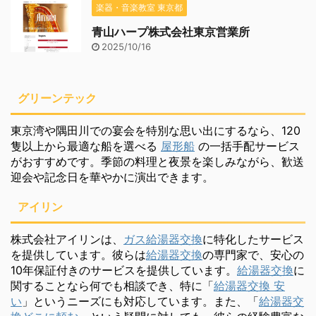
楽器・音楽教室 東京都
青山ハープ株式会社東京営業所
2025/10/16
グリーンテック
東京湾や隅田川での宴会を特別な思い出にするなら、120
隻以上から最適な船を選べる
屋形船
の一括手配サービス
がおすすめです。季節の料理と夜景を楽しみながら、歓送
迎会や記念日を華やかに演出できます。
アイリン
株式会社アイリンは、
ガス給湯器交換
に特化したサービス
を提供しています。彼らは
給湯器交換
の専門家で、安心の
10年保証付きのサービスを提供しています。
給湯器交換
に
関することなら何でも相談でき、特に「
給湯器交換 安
い
」というニーズにも対応しています。また、「
給湯器交