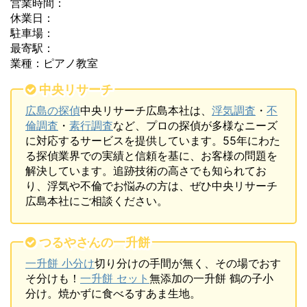
営業時間：
休業日：
駐車場：
最寄駅：
業種：ピアノ教室
中央リサーチ
広島の探偵
中央リサーチ広島本社は、
浮気調査
・
不
倫調査
・
素行調査
など、プロの探偵が多様なニーズ
に対応するサービスを提供しています。55年にわた
る探偵業界での実績と信頼を基に、お客様の問題を
解決しています。追跡技術の高さでも知られてお
り、浮気や不倫でお悩みの方は、ぜひ中央リサーチ
広島本社にご相談ください。
つるやさんの一升餅
一升餅 小分け
切り分けの手間が無く、その場でおす
そ分けも！
一升餅 セット
無添加の一升餅 鶴の子小
分け。焼かずに食べるすあま生地。