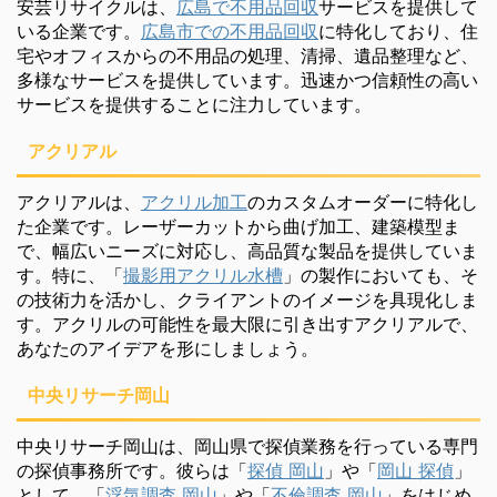
安芸リサイクルは、
広島で不用品回収
サービスを提供して
いる企業です。
広島市での不用品回収
に特化しており、住
宅やオフィスからの不用品の処理、清掃、遺品整理など、
多様なサービスを提供しています。迅速かつ信頼性の高い
サービスを提供することに注力しています。
アクリアル
アクリアルは、
アクリル加工
のカスタムオーダーに特化し
た企業です。レーザーカットから曲げ加工、建築模型ま
で、幅広いニーズに対応し、高品質な製品を提供していま
す。特に、「
撮影用アクリル水槽
」の製作においても、そ
の技術力を活かし、クライアントのイメージを具現化しま
す。アクリルの可能性を最大限に引き出すアクリアルで、
あなたのアイデアを形にしましょう。
中央リサーチ岡山
中央リサーチ岡山は、岡山県で探偵業務を行っている専門
の探偵事務所です。彼らは「
探偵 岡山
」や「
岡山 探偵
」
として、「
浮気調査 岡山
」や「
不倫調査 岡山
」をはじめ