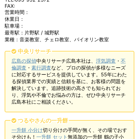
FAX:
営業時間：
休業日：
駐車場：
最寄駅：片野駅 / 城野駅
業種：音楽教室、チェロ教室、バイオリン教室
中央リサーチ
広島の探偵
中央リサーチ広島本社は、
浮気調査
・
不
倫調査
・
素行調査
など、プロの探偵が多様なニーズ
に対応するサービスを提供しています。55年にわた
る探偵業界での実績と信頼を基に、お客様の問題を
解決しています。追跡技術の高さでも知られてお
り、浮気や不倫でお悩みの方は、ぜひ中央リサーチ
広島本社にご相談ください。
つるやさんの一升餅
一升餅 小分け
切り分けの手間が無く、その場でおす
そ分けも！
一升餅 セット
無添加の一升餅 鶴の子小